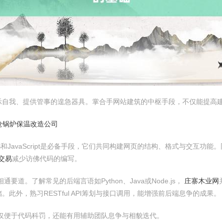
示自我、提供管事的遑急器具。掌合手网站建筑的中枢手段，不仅能提高
沧锅炉保温改造公司
JavaScript是必备手段，它们共同构建网页的结构、格式与交互功能。同
交易
减少访佛代码的编写。
通要道。了解常见的后端言语如Python、Java或Node.js，
庄寨木业网
此外，熟习RESTful API筹划与接口调用，能增强前后端息争的成果。
不仅便于代码科罚，还能有用辅助团队息争与相貌迭代。