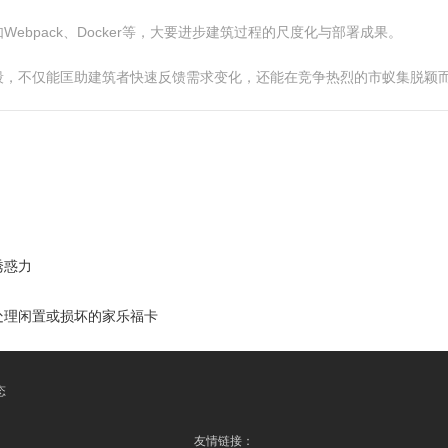
bpack、Docker等，大要进步建筑过程的尺度化与部署成果。
段，不仅能匡助建筑者快速反馈需求变化，还能在竞争热烈的市蚁集脱颖
诱惑力
处理闲置或损坏的家乐福卡
态
友情链接：